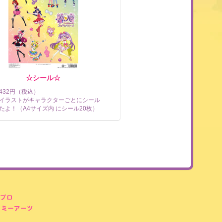
☆シール☆
432円（税込）
イラストがキャラクターごとにシール
たよ！（A4サイズ内 にシール20枚）